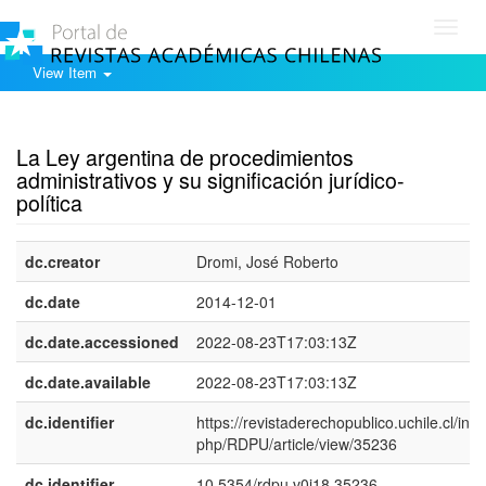
Toggl
navig
View Item
Show simple item record
La Ley argentina de procedimientos
administrativos y su significación jurídico-
política
dc.creator
Dromi, José Roberto
dc.date
2014-12-01
dc.date.accessioned
2022-08-23T17:03:13Z
dc.date.available
2022-08-23T17:03:13Z
dc.identifier
https://revistaderechopublico.uchile.cl/inde
php/RDPU/article/view/35236
dc.identifier
10.5354/rdpu.v0i18.35236