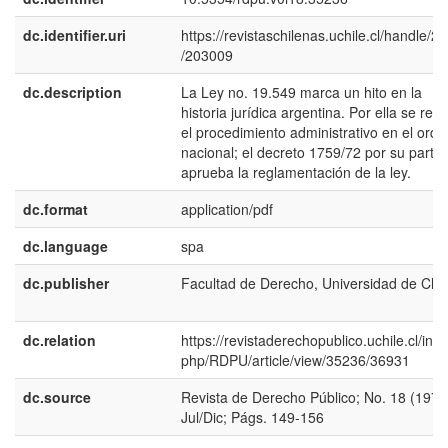
dc.identifier.uri
https://revistaschilenas.uchile.cl/handle/2
/203009
dc.description
La Ley no. 19.549 marca un hito en la
historia jurídica argentina. Por ella se reg
el procedimiento administrativo en el orde
nacional; el decreto 1759/72 por su parte,
aprueba la reglamentación de la ley.
dc.format
application/pdf
dc.language
spa
dc.publisher
Facultad de Derecho, Universidad de Chil
dc.relation
https://revistaderechopublico.uchile.cl/inde
php/RDPU/article/view/35236/36931
dc.source
Revista de Derecho Público; No. 18 (1975
Jul/Dic; Págs. 149-156