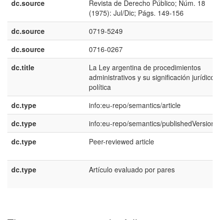
dc.source
Revista de Derecho Público; Núm. 18
(1975): Jul/Dic; Págs. 149-156
dc.source
0719-5249
dc.source
0716-0267
dc.title
La Ley argentina de procedimientos
administrativos y su significación jurídico-
política
dc.type
info:eu-repo/semantics/article
dc.type
info:eu-repo/semantics/publishedVersion
dc.type
Peer-reviewed article
dc.type
Artículo evaluado por pares