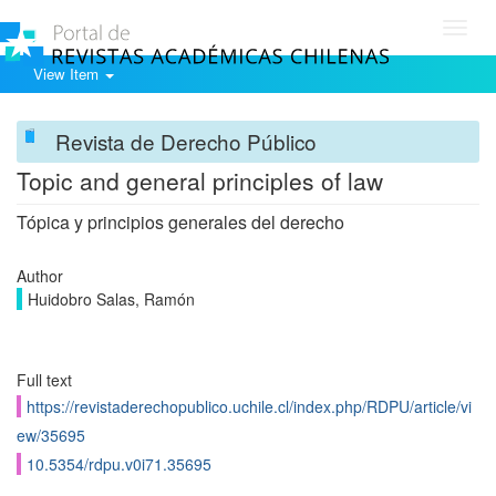
Toggl
navig
View Item
Revista de Derecho Público
Topic and general principles of law
Tópica y principios generales del derecho
Author
Huidobro Salas, Ramón
Full text
https://revistaderechopublico.uchile.cl/index.php/RDPU/article/vi
ew/35695
10.5354/rdpu.v0i71.35695