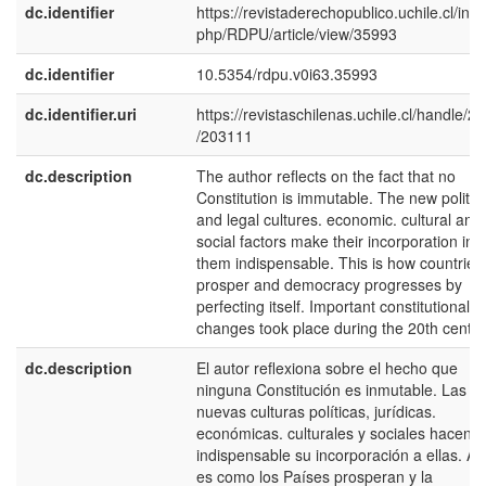
dc.identifier
https://revistaderechopublico.uchile.cl/inde
php/RDPU/article/view/35993
dc.identifier
10.5354/rdpu.v0i63.35993
dc.identifier.uri
https://revistaschilenas.uchile.cl/handle/2
/203111
dc.description
The author reflects on the fact that no
Constitution is immutable. The new politica
and legal cultures. economic. cultural and
social factors make their incorporation int
them indispensable. This is how countries
prosper and democracy progresses by
perfecting itself. Important constitutional
changes took place during the 20th centur
dc.description
El autor reflexiona sobre el hecho que
ninguna Constitución es inmutable. Las
nuevas culturas políticas, jurídicas.
económicas. culturales y sociales hacen
indispensable su incorporación a ellas. As
es como los Países prosperan y la