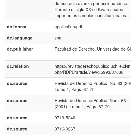
democracia avanza perfeccionándose.
Durante el siglo XX se llevan a cabo
importantes cambios constitucionales.
dc.format
application/pdf
dc.language
spa
dc.publisher
Facultad de Derecho, Universidad de Chil
dc.relation
https://revistaderechopublico.uchile.cl/inde
php/RDPU/article/view/35993/37636
dc.source
Revista de Derecho Público; No. 63 (2001
Tomo 1; Págs. 67-70
dc.source
Revista de Derecho Público; Núm. 63
(2001): Tomo 1; Págs. 67-70
dc.source
0719-5249
dc.source
0716-0267