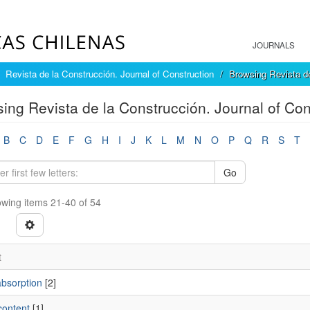
JOURNALS
Revista de la Construcción. Journal of Construction
Browsing Revista de
ing Revista de la Construcción. Journal of Con
B
C
D
E
F
G
H
I
J
K
L
M
N
O
P
Q
R
S
T
Go
wing items 21-40 of 54
t
absorption
[2]
content
[1]