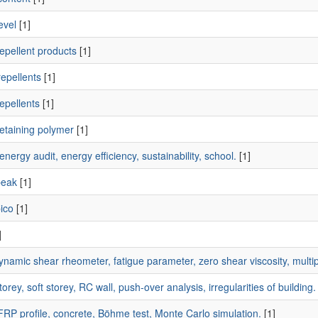
evel
[1]
epellent products
[1]
epellents
[1]
epellents
[1]
etaining polymer
[1]
energy audit, energy efficiency, sustainability, school.
[1]
peak
[1]
ico
[1]
]
namic shear rheometer, fatigue parameter, zero shear viscosity, multip
orey, soft storey, RC wall, push-over analysis, irregularities of building.
RP profile, concrete, Böhme test, Monte Carlo simulation.
[1]