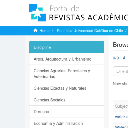
Home
Pontificia Universidad Católica de Chile
Brows
Discipline
0-9
A
Artes, Arquitectura y Urbanismo
Ciencias Agrarias, Forestales y
Veterinarias
Now sho
Ciencias Exactas y Naturales
Ciencias Sociales
Subjec
Derecho
water 
Economía y Administración
Water 