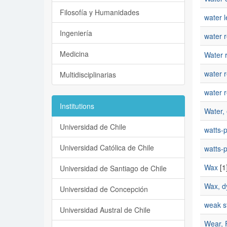
Filosofía y Humanidades
water l
Ingeniería
water r
Medicina
Water r
water r
Multidisciplinarias
water r
Institutions
Water, 
Universidad de Chile
watts-
Universidad Católica de Chile
watts-p
Wax
[1
Universidad de Santiago de Chile
Wax, dy
Universidad de Concepción
weak st
Universidad Austral de Chile
Wear, F