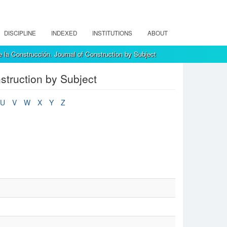
DISCIPLINE
INDEXED
INSTITUTIONS
ABOUT
 la Construcción. Journal of Construction by Subject
struction by Subject
U
V
W
X
Y
Z