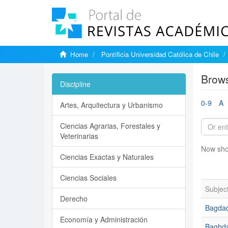
Home
Pontificia Universidad Católica de Chile
Brows
Discipline
0-9
A
Artes, Arquitectura y Urbanismo
Ciencias Agrarias, Forestales y
Veterinarias
Now sho
Ciencias Exactas y Naturales
Ciencias Sociales
Subjec
Derecho
Bagda
Economía y Administración
Baghd