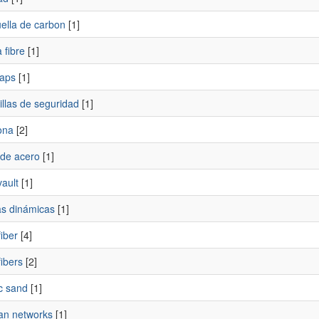
uella de carbon
[1]
 fibre
[1]
aps
[1]
llas de seguridad
[1]
ona
[2]
 de acero
[1]
vault
[1]
as dinámicas
[1]
fiber
[4]
fibers
[2]
c sand
[1]
an networks
[1]