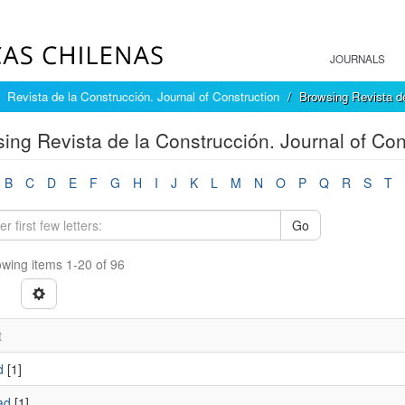
JOURNALS
Revista de la Construcción. Journal of Construction
Browsing Revista de
ing Revista de la Construcción. Journal of Con
B
C
D
E
F
G
H
I
J
K
L
M
N
O
P
Q
R
S
T
Go
wing items 1-20 of 96
t
d
[1]
ad
[1]