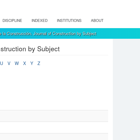
DISCIPLINE
INDEXED
INSTITUTIONS
ABOUT
 la Construcción. Journal of Construction by Subject
struction by Subject
U
V
W
X
Y
Z