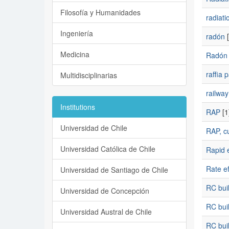
Filosofía y Humanidades
radiati
Ingeniería
radón
[
Medicina
Radón i
raffia 
Multidisciplinarias
railway
Institutions
RAP
[1
Universidad de Chile
RAP, cu
Universidad Católica de Chile
Rapid 
Rate ef
Universidad de Santiago de Chile
RC bui
Universidad de Concepción
RC bui
Universidad Austral de Chile
RC buil