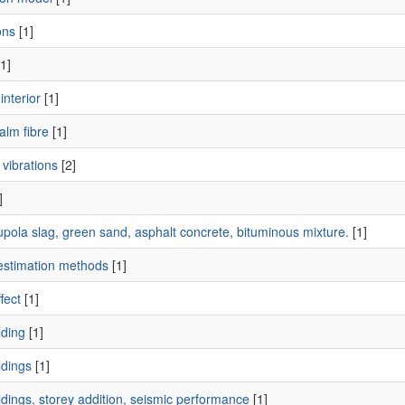
ons
[1]
1]
nterior
[1]
palm fibre
[1]
 vibrations
[2]
]
pola slag, green sand, asphalt concrete, bituminous mixture.
[1]
estimation methods
[1]
fect
[1]
lding
[1]
ldings
[1]
dings, storey addition, seismic performance
[1]