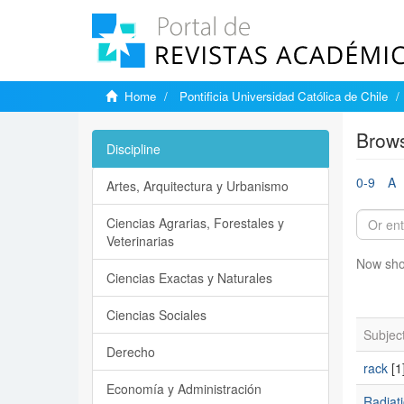
Home
Pontificia Universidad Católica de Chile
Brows
Discipline
0-9
A
Artes, Arquitectura y Urbanismo
Ciencias Agrarias, Forestales y
Veterinarias
Now sho
Ciencias Exactas y Naturales
Ciencias Sociales
Subjec
Derecho
rack
[1
Economía y Administración
Radiat