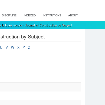
DISCIPLINE
INDEXED
INSTITUTIONS
ABOUT
 la Construcción. Journal of Construction by Subject
struction by Subject
U
V
W
X
Y
Z