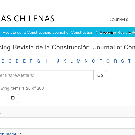
JOURNALS
Revista de la Construcción. Journal of Construction
Browsing Revista de
ing Revista de la Construcción. Journal of Con
B
C
D
E
F
G
H
I
J
K
L
M
N
O
P
Q
R
S
T
Go
wing items 1-20 of 203
t
]
ion model
[1]