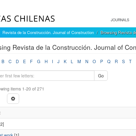
JOURNALS
Revista de la Construcción. Journal of Construction
Browsing Revista de
ing Revista de la Construcción. Journal of Con
B
C
D
E
F
G
H
I
J
K
L
M
N
O
P
Q
R
S
T
Go
wing items 1-20 of 271
t
2]
at work
[1]