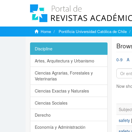
Home
Pontificia Universidad Católica de Chile
Brows
Discipline
0-9
A
Artes, Arquitectura y Urbanismo
Ciencias Agrarias, Forestales y
Veterinarias
Now sho
Ciencias Exactas y Naturales
Ciencias Sociales
Subjec
Derecho
safety
[
Economía y Administración
safety 