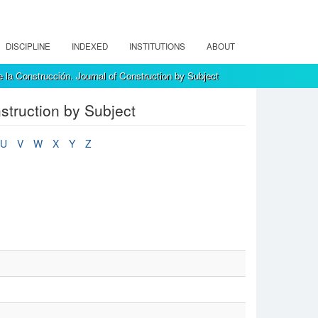
DISCIPLINE
INDEXED
INSTITUTIONS
ABOUT
 la Construcción. Journal of Construction by Subject
struction by Subject
U
V
W
X
Y
Z