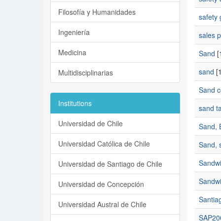
Filosofía y Humanidades
safety 
Ingeniería
sales p
Medicina
Sand
[
sand
[1
Multidisciplinarias
Sand c
Institutions
sand t
Universidad de Chile
Sand, B
Universidad Católica de Chile
Sand, s
Sandwi
Universidad de Santiago de Chile
Sandwic
Universidad de Concepción
Santia
Universidad Austral de Chile
SAP20