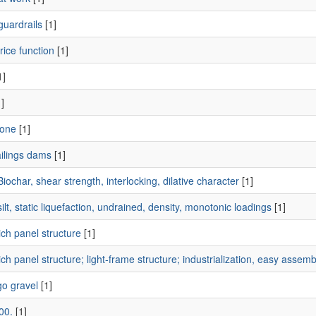
guardrails
[1]
rice function
[1]
1]
]
one
[1]
ailings dams
[1]
iochar, shear strength, interlocking, dilative character
[1]
ilt, static liquefaction, undrained, density, monotonic loadings
[1]
ch panel structure
[1]
h panel structure; light-frame structure; industrialization, easy assembl
go gravel
[1]
00.
[1]