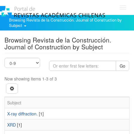
Toggl
navig
Browsing Revista de la Construcción. Journal of Construction by
Subject
Browsing Revista de la Construcción.
Journal of Construction by Subject
Go
Now showing items 1-3 of 3
Subject
X-ray diffraction.
[1]
XRD
[1]