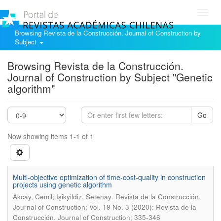
Toggl
navig
Browsing Revista de la Construcción. Journal of Construction by
Subject
Browsing Revista de la Construcción.
Journal of Construction by Subject "Genetic
algorithm"
Go
Now showing items 1-1 of 1
Multi-objective optimization of time-cost-quality in construction
projects using genetic algorithm
.
Akcay, Cemil; Işikyildiz, Setenay
Revista de la Construcción.
Journal of Construction; Vol. 19 No. 3 (2020): Revista de la
Construcción. Journal of Construction; 335-346