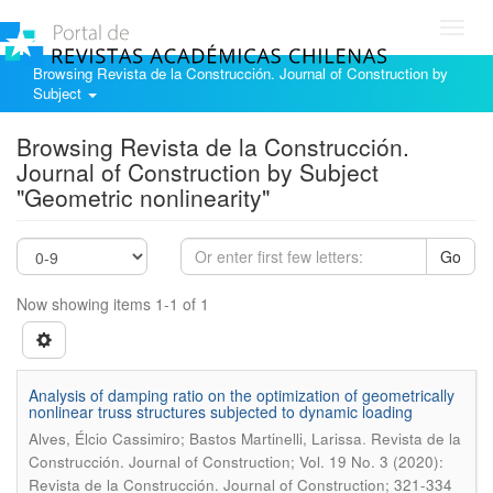
Toggl
navig
Browsing Revista de la Construcción. Journal of Construction by
Subject
Browsing Revista de la Construcción.
Journal of Construction by Subject
"Geometric nonlinearity"
Go
Now showing items 1-1 of 1
Analysis of damping ratio on the optimization of geometrically
nonlinear truss structures subjected to dynamic loading
.
Alves, Élcio Cassimiro; Bastos Martinelli, Larissa
Revista de la
Construcción. Journal of Construction; Vol. 19 No. 3 (2020):
Revista de la Construcción. Journal of Construction; 321-334