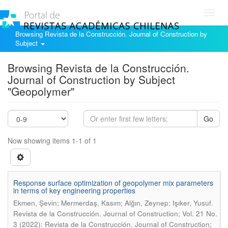
Toggl
navig
Browsing Revista de la Construcción. Journal of Construction by
Subject
Browsing Revista de la Construcción.
Journal of Construction by Subject
"Geopolymer"
Go
Now showing items 1-1 of 1
Response surface optimization of geopolymer mix parameters
in terms of key engineering properties
.
Ekmen, Şevin; Mermerdaş, Kasım; Alğın, Zeynep; Işıker, Yusuf
Revista de la Construcción. Journal of Construction; Vol. 21 No.
3 (2022): Revista de la Construcción. Journal of Construction;