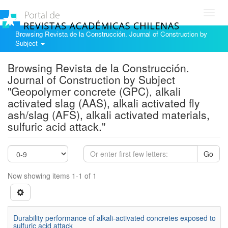
Toggl
navig
Browsing Revista de la Construcción. Journal of Construction by
Subject
Browsing Revista de la Construcción.
Journal of Construction by Subject
"Geopolymer concrete (GPC), alkali
activated slag (AAS), alkali activated fly
ash/slag (AFS), alkali activated materials,
sulfuric acid attack."
Go
Now showing items 1-1 of 1
Durability performance of alkali-activated concretes exposed to
sulfuric acid attack