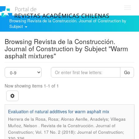
Toggl
navig
Browsing Revista de la Construcción. Journal of Construction by
Subject
Browsing Revista de la Construcción.
Journal of Construction by Subject "Warm
asphalt mixtures"
Go
Now showing items 1-1 of 1
Evaluation of natural additives for warm asphalt mix
Herrera de la Rosa, Rosa; Alonso Aenlle, Anadelys; Villegas
.
Muñoz, Nelson
Revista de la Construcción. Journal of
Construction; Vol. 17 No. 2 (2018): Journal of Construction;
330-336