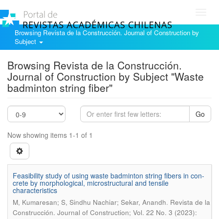
Toggl
navig
Browsing Revista de la Construcción. Journal of Construction by
Subject
Browsing Revista de la Construcción.
Journal of Construction by Subject "Waste
badminton string fiber"
Go
Now showing items 1-1 of 1
Feasibility study of using waste badminton string fibers in con-
crete by morphological, microstructural and tensile
characteristics
.
M, Kumaresan; S, Sindhu Nachiar; Sekar, Anandh
Revista de la
Construcción. Journal of Construction; Vol. 22 No. 3 (2023):