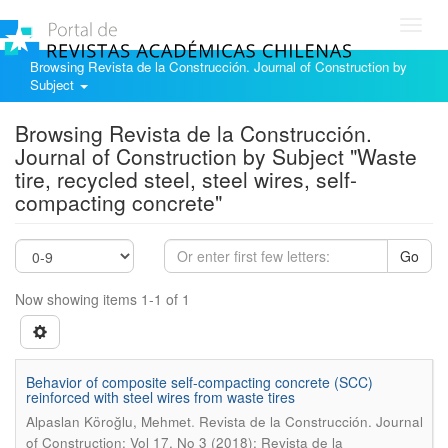
Toggl
navig
Browsing Revista de la Construcción. Journal of Construction by
Subject
Browsing Revista de la Construcción.
Journal of Construction by Subject "Waste
tire, recycled steel, steel wires, self-
compacting concrete"
Go
Now showing items 1-1 of 1
Behavior of composite self-compacting concrete (SCC)
reinforced with steel wires from waste tires
.
Alpaslan Köroğlu, Mehmet
Revista de la Construcción. Journal
of Construction; Vol 17, No 3 (2018): Revista de la