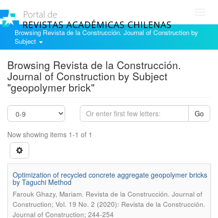
Toggl
navig
Browsing Revista de la Construcción. Journal of Construction by
Subject
Browsing Revista de la Construcción.
Journal of Construction by Subject
"geopolymer brick"
Go
Now showing items 1-1 of 1
Optimization of recycled concrete aggregate geopolymer bricks
by Taguchi Method
.
Farouk Ghazy, Mariam
Revista de la Construcción. Journal of
Construction; Vol. 19 No. 2 (2020): Revista de la Construcción.
Journal of Construction; 244-254