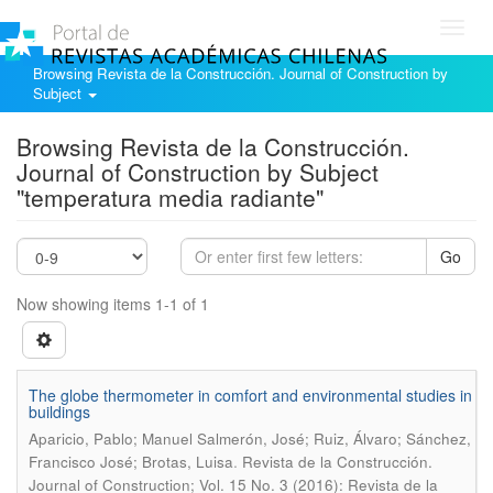
Toggl
navig
Browsing Revista de la Construcción. Journal of Construction by
Subject
Browsing Revista de la Construcción.
Journal of Construction by Subject
"temperatura media radiante"
Go
Now showing items 1-1 of 1
The globe thermometer in comfort and environmental studies in
buildings
Aparicio, Pablo; Manuel Salmerón, José; Ruiz, Álvaro; Sánchez,
.
Francisco José; Brotas, Luisa
Revista de la Construcción.
Journal of Construction; Vol. 15 No. 3 (2016): Revista de la