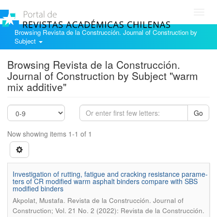
Toggl
navig
Browsing Revista de la Construcción. Journal of Construction by
Subject
Browsing Revista de la Construcción.
Journal of Construction by Subject "warm
mix additive"
Go
Now showing items 1-1 of 1
Investigation of rutting, fatigue and cracking resistance parame-
ters of CR modified warm asphalt binders compare with SBS
modified binders
.
Akpolat, Mustafa
Revista de la Construcción. Journal of
Construction; Vol. 21 No. 2 (2022): Revista de la Construcción.