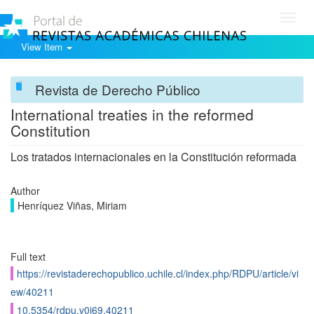
Toggl
navig
View Item
Revista de Derecho Público
International treaties in the reformed
Constitution
Los tratados internacionales en la Constitución reformada
Author
Henríquez Viñas, Miriam
Full text
https://revistaderechopublico.uchile.cl/index.php/RDPU/article/vi
ew/40211
10.5354/rdpu.v0i69.40211