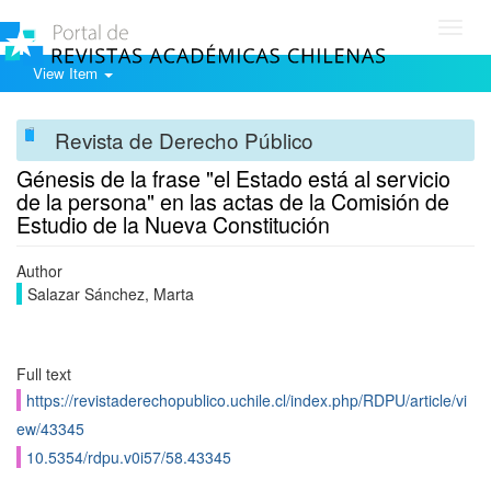
Toggl
navig
View Item
Revista de Derecho Público
Génesis de la frase "el Estado está al servicio
de la persona" en las actas de la Comisión de
Estudio de la Nueva Constitución
Author
Salazar Sánchez, Marta
Full text
https://revistaderechopublico.uchile.cl/index.php/RDPU/article/vi
ew/43345
10.5354/rdpu.v0i57/58.43345