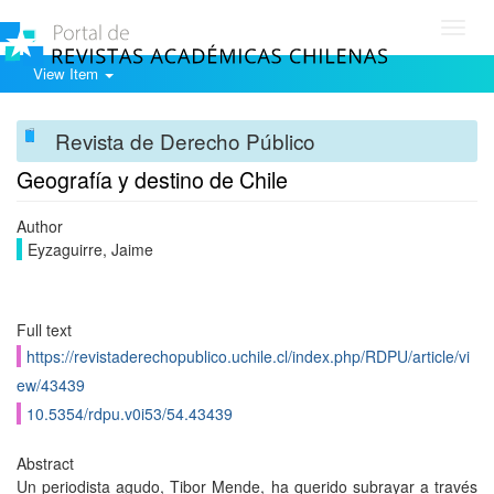
Toggl
navig
View Item
Revista de Derecho Público
Geografía y destino de Chile
Author
Eyzaguirre, Jaime
Full text
https://revistaderechopublico.uchile.cl/index.php/RDPU/article/vi
ew/43439
10.5354/rdpu.v0i53/54.43439
Abstract
Un periodista agudo, Tibor Mende, ha querido subrayar a través