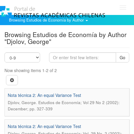
Toggl
navig
Browsing Estudios de Economía by Author
Browsing Estudios de Economía by Author
"Djolov, George"
Go
Now showing items 1-2 of 2
Nota técnica 2: An equal Variance Test
.
Djolov, George
Estudios de Economía; Vol 29 No 2 (2002):
December; pp. 327-339
Nota técnica 2: An equal Variance Test
.
Djolov, George
Estudios de Economía; Vol. 29 No. 2 (2002):