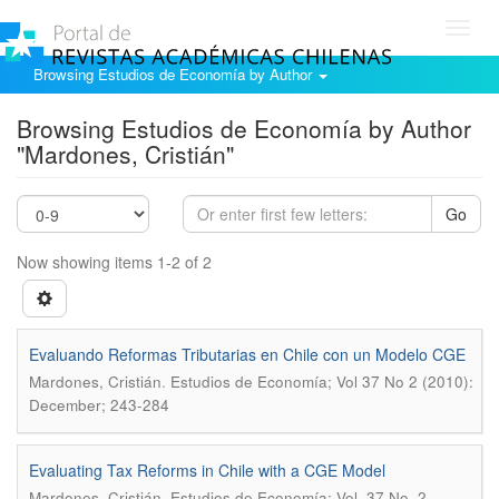
Toggl
navig
Browsing Estudios de Economía by Author
Browsing Estudios de Economía by Author
"Mardones, Cristián"
Go
Now showing items 1-2 of 2
Evaluando Reformas Tributarias en Chile con un Modelo CGE
.
Mardones, Cristián
Estudios de Economía; Vol 37 No 2 (2010):
December; 243-284
Evaluating Tax Reforms in Chile with a CGE Model
.
Mardones, Cristián
Estudios de Economía; Vol. 37 No. 2