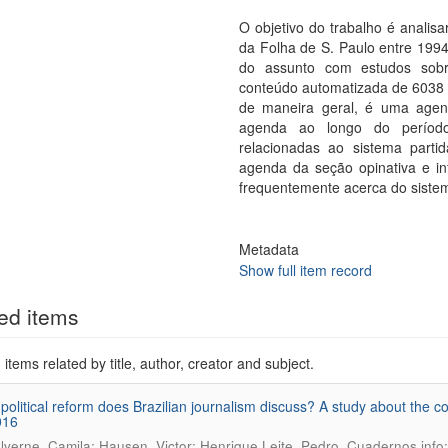
O objetivo do trabalho é analisa
da Folha de S. Paulo entre 1994 
do assunto com estudos sobre
conteúdo automatizada de 6038 t
de maneira geral, é uma age
agenda ao longo do período:
relacionadas ao sistema part
agenda da seção opinativa e in
frequentemente acerca do sistem
Metadata
Show full item record
ed items
items related by title, author, creator and subject.
political reform does Brazilian journalism discuss? A study about the 
016
.
lverne, Camila; Hausen, Victor; Henrique Leite, Pedro
Cuadernos.info;