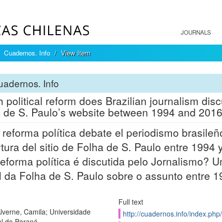
JOURNALS
Cuadernos. Info
View Item
adernos. Info
 political reform does Brazilian journalism dis
 de S. Paulo’s website between 1994 and 201
reforma política debate el periodismo brasileñ
tura del sitio de Folha de S. Paulo entre 1994 
eforma política é discutida pelo Jornalismo? 
l da Folha de S. Paulo sobre o assunto entre 
Full text
lverne, Camila; Universidade
http://cuadernos.info/index.php
l do Paraná