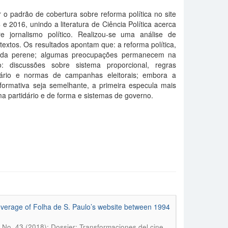
r o padrão de cobertura sobre reforma política no site
e 2016, unindo a literatura de Ciência Política acerca
 jornalismo político. Realizou-se uma análise de
extos. Os resultados apontam que: a reforma política,
nda perene; algumas preocupações permanecem na
 discussões sobre sistema proporcional, regras
idário e normas de campanhas eleitorais; embora a
formativa seja semelhante, a primeira especula mais
a partidário e de forma e sistemas de governo.
coverage of Folha de S. Paulo’s website between 1994
 No. 43 (2018): Dossier: Transformaciones del cine