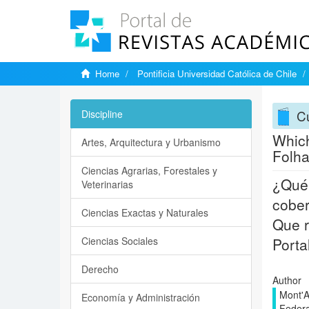
Home
Pontificia Universidad Católica de Chile
Cu
Discipline
Which
Artes, Arquitectura y Urbanismo
Folha
Ciencias Agrarias, Forestales y
¿Qué 
Veterinarias
cober
Ciencias Exactas y Naturales
Que r
Ciencias Sociales
Porta
Derecho
Author
Mont'A
Economía y Administración
Federa