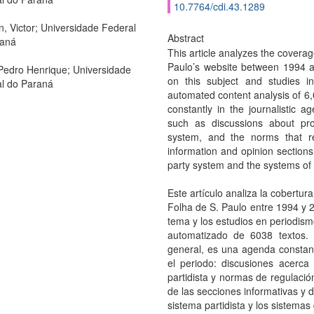
10.7764/cdi.43.1289
, Victor; Universidade Federal
Abstract
raná
This article analyzes the coverag
Paulo’s website between 1994 an
 Pedro Henrique; Universidade
on this subject and studies i
l do Paraná
automated content analysis of 6,0
constantly in the journalistic 
such as discussions about prop
system, and the norms that re
information and opinion sections
party system and the systems of
Este artículo analiza la cobertura
Folha de S. Paulo entre 1994 y 20
tema y los estudios en periodismo
automatizado de 6038 textos. 
general, es una agenda consta
el periodo: discusiones acerca 
partidista y normas de regulaci
de las secciones informativas y d
sistema partidista y los sistemas