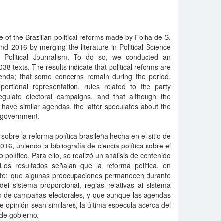
e of the Brazilian political reforms made by Folha de S.
d 2016 by merging the literature in Political Science
n Political Journalism. To do so, we conducted an
38 texts. The results indicate that political reforms are
agenda; that some concerns remain during the period,
ortional representation, rules related to the party
gulate electoral campaigns, and that although the
 have similar agendas, the latter speculates about the
 government.
 sobre la reforma política brasileña hecha en el sitio de
16, uniendo la bibliografía de ciencia política sobre el
 político. Para ello, se realizó un análisis de contenido
Los resultados señalan que la reforma política, en
nte; que algunas preocupaciones permanecen durante
del sistema proporcional, reglas relativas al sistema
ón de campañas electorales, y que aunque las agendas
e opinión sean similares, la última especula acerca del
 de gobierno.