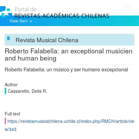
Toggl
navig
View Item
Revista Musical Chilena
Roberto Falabella: an exceptional musicien
and human being
Roberto Falabella: un músico y ser humano excepcional
Author
Cassaretto, Delia R.
Full text
https://revistamusicalchilena.uchile.cl/index.php/RMCH/article/vie
w/343