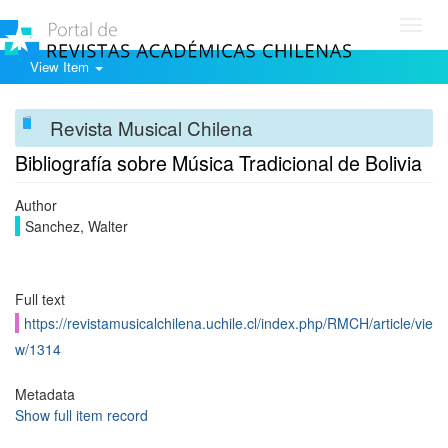
Toggl
navig
View Item
Revista Musical Chilena
Bibliografía sobre Música Tradicional de Bolivia
Author
Sanchez, Walter
Full text
https://revistamusicalchilena.uchile.cl/index.php/RMCH/article/vie
w/1314
Metadata
Show full item record