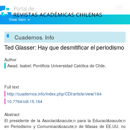
Toggl
navig
View Item
Cuadernos. Info
Ted Glasser: Hay que desmitificar el periodismo
Author
Awad, Isabel; Pontificia Universidad Católica de Chile,
Full text
http://cuadernos.info/index.php/CDI/article/view/164
10.7764/cdi.15.164
Abstract
El presidente de la Asociaci&oacute;n para la Educaci&oacute;n
en Periodismo y Comunicaci&oacute;n de Masas de EE.UU. no