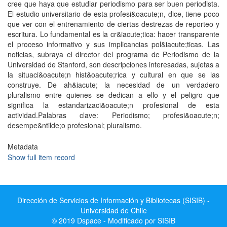
cree que haya que estudiar periodismo para ser buen periodista.
El estudio universitario de esta profesi&oacute;n, dice, tiene poco
que ver con el entrenamiento de ciertas destrezas de reporteo y
escritura. Lo fundamental es la cr&iacute;tica: hacer transparente
el proceso informativo y sus implicancias pol&iacute;ticas. Las
noticias, subraya el director del programa de Periodismo de la
Universidad de Stanford, son descripciones interesadas, sujetas a
la situaci&oacute;n hist&oacute;rica y cultural en que se las
construye. De ah&iacute; la necesidad de un verdadero
pluralismo entre quienes se dedican a ello y el peligro que
significa la estandarizaci&oacute;n profesional de esta
actividad.Palabras clave: Periodismo; profesi&oacute;n;
desempe&ntilde;o profesional; pluralismo.
Metadata
Show full item record
Dirección de Servicios de Información y Bibliotecas (SISIB) -
Universidad de Chile
© 2019 Dspace - Modificado por SISIB