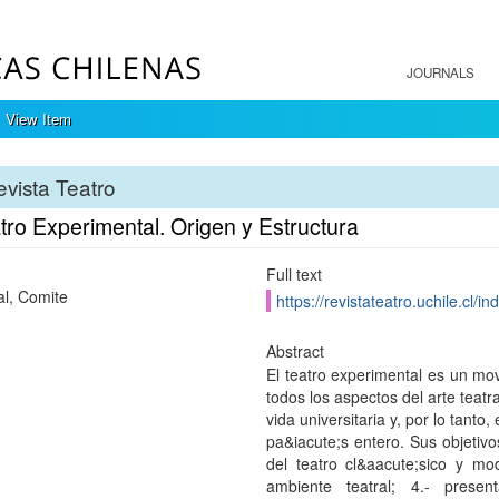
JOURNALS
View Item
vista Teatro
tro Experimental. Origen y Estructura
Full text
al, Comite
https://revistateatro.uchile.cl/
Abstract
El teatro experimental es un mov
todos los aspectos del arte teatr
vida universitaria y, por lo tanto,
pa&iacute;s entero. Sus objetiv
del teatro cl&aacute;sico y mo
ambiente teatral; 4.- presen