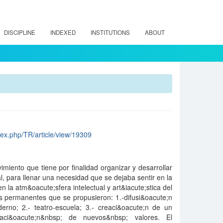
DISCIPLINE
INDEXED
INSTITUTIONS
ABOUT
index.php/TR/article/view/19309
imiento que tiene por finalidad organizar y desarrollar
al, para llenar una necesidad que se dejaba sentir en la
 en la atm&oacute;sfera intelectual y art&iacute;stica del
os permanentes que se propusieron: 1.-difusi&oacute;n
derno; 2.- teatro-escuela; 3.- creaci&oacute;n de un
taci&oacute;n&nbsp; de nuevos&nbsp; valores. El