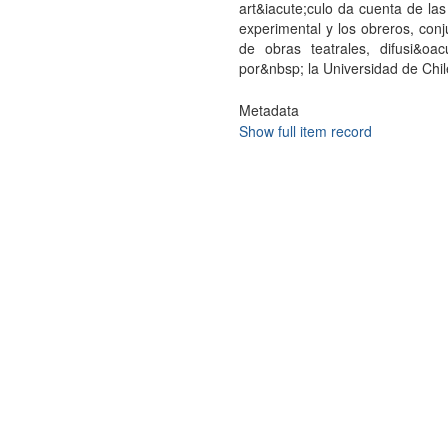
art&iacute;culo da cuenta de las
experimental y los obreros, conj
de obras teatrales, difusi&oac
por&nbsp; la Universidad de Chile
Metadata
Show full item record