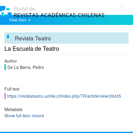
Toggl
navig
View Item
Revista Teatro
La Escuela de Teatro
Author
De La Barra, Pedro
Full text
https://revistateatro.uchile.cl/index.php/TR/article/view/20435
Metadata
Show full item record