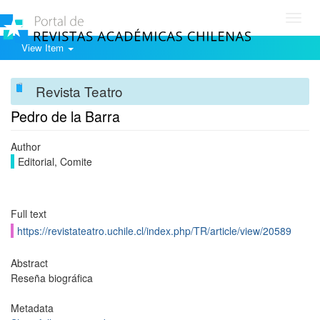
Toggl
navig
View Item
Revista Teatro
Pedro de la Barra
Author
Editorial, Comite
Full text
https://revistateatro.uchile.cl/index.php/TR/article/view/20589
Abstract
Reseña biográfica
Metadata