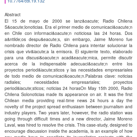
10.7764/cdi.19.132
Abstract
El 15 de mayo de 2000 se lanz&oacute; Radio Chilena
S&oacute;lonoticias. Era el primer medio de comunicaci&oacute;n
en Chile con informaci&oacute;n noticiosa las 24 horas. Dos
a&ntilde;os despu&eacute;s, sin embargo, Jaime Moreno fue
nombrado director de Radio Chilena para intentar solucionar la
crisis que viv&iacute;a la emisora. El siguiente texto, elaborado
para una discusi&oacute;n acad&eacute;mica, permite discutir
acerca de la indispensable adecuaci&oacute;n entre los
proyectos period&iacute;sticos y las necesidades empresariales
de todo medio de comunicaci&oacute;n.Palabras clave: noticias
radiales; necesidades empresariales; proyectos
period&iacute;sticos; noticias 24 horasOn May 15th 2000, Radio
Chilena Solonoticias made its appearance on air. It was the first
Chilean media providing real-time news 24 hours a day the
novelty of the project spread enthusiasm between journalism and
industry players. Two years later, however, the radio station was
going through difficult times and a new director, Jaime Moreno
Laval, was hired to resolve the crisis. This case-study, designed to
encourage discussion inside the academia, is an example of how