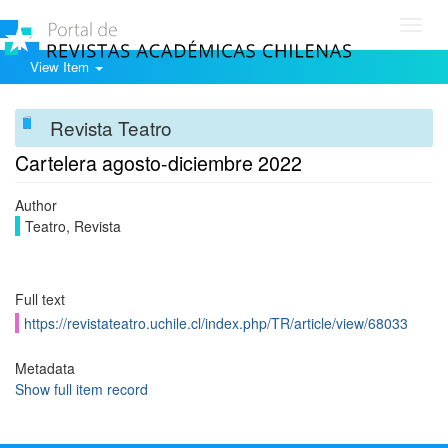
Toggl
navig
View Item
Revista Teatro
Cartelera agosto-diciembre 2022
Author
Teatro, Revista
Full text
https://revistateatro.uchile.cl/index.php/TR/article/view/68033
Metadata
Show full item record