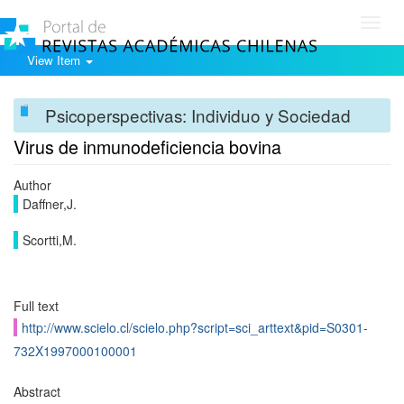
Toggl
navig
View Item
Psicoperspectivas: Individuo y Sociedad
Virus de inmunodeficiencia bovina
Author
Daffner,J.
Scortti,M.
Full text
http://www.scielo.cl/scielo.php?script=sci_arttext&pid=S0301-
732X1997000100001
Abstract