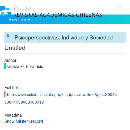
Toggl
navig
View Item
Psicoperspectivas: Individuo y Sociedad
Untitled
Author
González E,Patricio
Full text
http://www.scielo.cl/scielo.php?script=sci_arttext&pid=S0034-
98871999000900019
Metadata
Show full item record