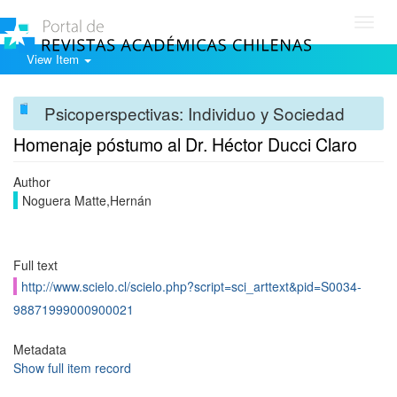
Toggl
navig
View Item
Psicoperspectivas: Individuo y Sociedad
Homenaje póstumo al Dr. Héctor Ducci Claro
Author
Noguera Matte,Hernán
Full text
http://www.scielo.cl/scielo.php?script=sci_arttext&pid=S0034-
98871999000900021
Metadata
Show full item record