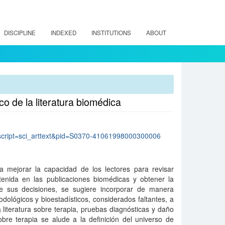
DISCIPLINE
INDEXED
INSTITUTIONS
ABOUT
co de la literatura biomédica
p?script=sci_arttext&pid=S0370-41061998000300006
 a mejorar la capacidad de los lectores para revisar
ntenida en las publicaciones biomédicas y obtener la
e sus decisiones, se sugiere incorporar de manera
dológicos y bioestadísticos, considerados faltantes, a
la literatura sobre terapia, pruebas diagnósticas y daño
bre terapia se alude a la definición del universo de