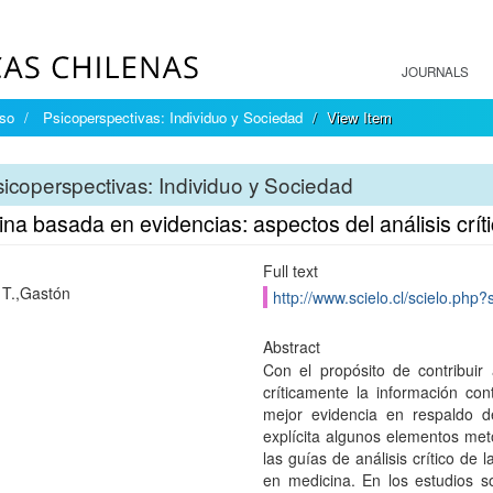
JOURNALS
íso
Psicoperspectivas: Individuo y Sociedad
View Item
icoperspectivas: Individuo y Sociedad
na basada en evidencias: aspectos del análisis críti
Full text
 T.,Gastón
http://www.scielo.cl/scielo.ph
Abstract
Con el propósito de contribuir
críticamente la información co
mejor evidencia en respaldo d
explícita algunos elementos meto
las guías de análisis crítico de 
en medicina. En los estudios so