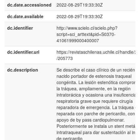
dc.date.accessioned
2022-08-29T19:33:30Z
dc.date.available
2022-08-29T19:33:30Z
dc.identifier
http://www.scielo.cl/scielo.php?
script=sci_arttext&pid=S0370-
41061999000400007
dc.identifier.uri
https://revistaschilenas.uchile.cl/handle/2
/205773
dc.description
Se describe el caso clínico de un recién
nacido portador de estenosis traqueal
congénita. La lesión estenótica comprome
la tráquea, ampliamente, en la región
intratorácica y ocasiona una insuficencia
respiratoria grave que requiere cirugía
reparadora de emergencia. La tráquea es
reparada con parche de pericardio, con el
apoyo de by pass cardiopulmonar.
Posteriormente se instala un stent metálic
intratraqueal para dar sustentación al inje
de pericardio