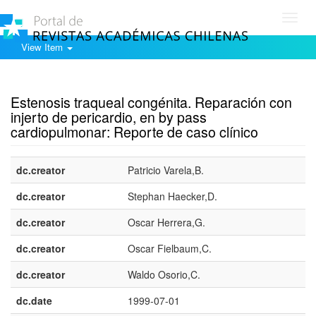
Toggl
navig
View Item
Show simple item record
Estenosis traqueal congénita. Reparación con
injerto de pericardio, en by pass
cardiopulmonar: Reporte de caso clínico
dc.creator
Patricio Varela,B.
dc.creator
Stephan Haecker,D.
dc.creator
Oscar Herrera,G.
dc.creator
Oscar Fielbaum,C.
dc.creator
Waldo Osorio,C.
dc.date
1999-07-01