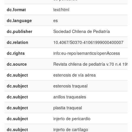
dc.format
text/html
dc.language
es
dc.publisher
Sociedad Chilena de Pediatría
dc.relation
10.4067/S0370-41061999000400007
dc.rights
info:eu-repo/semantics/openAccess
dc.source
Revista chilena de pediatría v.70 n.4 1999
dc.subject
estenosis de vía aérea
dc.subject
estenosis traqueal
dc.subject
anillos traqueales
dc.subject
plastia traqueal
dc.subject
injerto de pericardio
dc.subject
injerto de cartílago