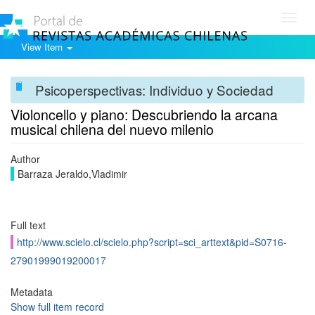
Toggl
navig
View Item
Psicoperspectivas: Individuo y Sociedad
Violoncello y piano: Descubriendo la arcana
musical chilena del nuevo milenio
Author
Barraza Jeraldo,Vladimir
Full text
http://www.scielo.cl/scielo.php?script=sci_arttext&pid=S0716-
27901999019200017
Metadata
Show full item record