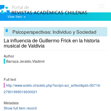
Toggl
navig
View Item
Psicoperspectivas: Individuo y Sociedad
La influencia de Guillermo Frick en la historia
musical de Valdivia
Author
Barraza Jeraldo,Vladimir
Full text
http://www.scielo.cl/scielo.php?script=sci_arttext&pid=S0716-
27901999019200021
Metadata
Show full item record