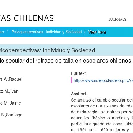
JOURNALS
íso
Psicoperspectivas: Individuo y Sociedad
View Item
icoperspectivas: Individuo y Sociedad
 secular del retraso de talla en escolares chilenos 
Full text
s A.,Raquel
http://www.scielo.cl/scielo.ph
z M.,Iván
Abstract
Se analizó el cambio secular del
o M.,Jaime
escolares de 6 a 16 años de edad,
de cada región se obtuvo por sor
B.,Santiago
educativo (básico o medio) y t
particular); quedando constitui
en 1991 por 1 620 mujeres y 