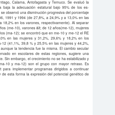
ntiago, Calama, Antofagasta y Temuco. Se evaluó la
lla baja la adecuación estatural bajo 95% de los es-
se observó una disminución progresiva del porcentaje
86, 1991 y 1994 (de 27,8%, a 24,9% y a 13,0% en las
a 18,2% en los varones, respectivamente). Al separar
años (me-10), varones &lt; de 12 años(me-12), mujeres
ños (ma-12); se encontró que en me-10 y me-12 el RE
,0% en las mujeres y 31,2%, 29,6% y 18,2% en los
-12 (41,1%, 39,8 % y 25,5% en las mujeres y 44,2%,
 aunque la tendencia fue la misma. El cambio secular
ervado en escolares de estas regiones, sugiere una
te. Sin embargo, el crecimiento no se ha estabilizado y
ma-10 y ma-12) son el grupo con mayor retraso. Es
cit para implementar programas dirigidos a continuar
 de esta forma la expresión del potencial genético de