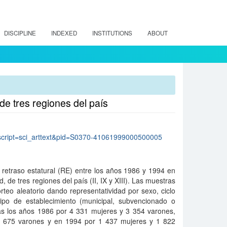
DISCIPLINE
INDEXED
INSTITUTIONS
ABOUT
de tres regiones del país
p?script=sci_arttext&pid=S0370-41061999000500005
 retraso estatural (RE) entre los años 1986 y 1994 en
 de tres regiones del país (II, IX y XIII). Las muestras
teo aleatorio dando representatividad por sexo, ciclo
ipo de establecimiento (municipal, subvencionado o
das los años 1986 por 4 331 mujeres y 3 354 varones,
1 675 varones y en 1994 por 1 437 mujeres y 1 822