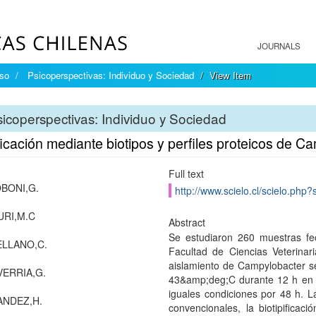
JOURNALS
íso
Psicoperspectivas: Individuo y Sociedad
View Item
icoperspectivas: Individuo y Sociedad
ficación mediante biotipos y perfiles proteicos de 
Full text
BONI,G.
http://www.scielo.cl/scielo.p
RI,M.C
Abstract
Se estudiaron 260 muestras fec
LLANO,C.
Facultad de Ciencias Veterinar
aislamiento de Campylobacter se
ERRIA,G.
43&amp;deg;C durante 12 h en m
iguales condiciones por 48 h. La
NDEZ,H.
convencionales, la biotipificac