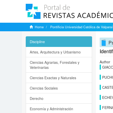
Home
Pontificia Universidad Católica de Valpara
Ps
Discipline
Identi
Artes, Arquitectura y Urbanismo
Author
Ciencias Agrarias, Forestales y
GIACO
Veterinarias
PUCHU
Ciencias Exactas y Naturales
CASTE
Ciencias Sociales
ECHEV
Derecho
FERNA
Economía y Administración