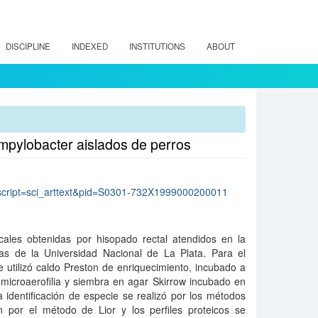
DISCIPLINE
INDEXED
INSTITUTIONS
ABOUT
Campylobacter aislados de perros
hp?script=sci_arttext&pid=S0301-732X1999000200011
ales obtenidas por hisopado rectal atendidos en la
ias de la Universidad Nacional de La Plata. Para el
 utilizó caldo Preston de enriquecimiento, incubado a
icroaerofilia y siembra en agar Skirrow incubado en
 identificación de especie se realizó por los métodos
ión por el método de Lior y los perfiles proteicos se