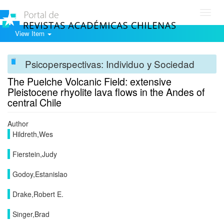
Toggl
navig
View Item
Psicoperspectivas: Individuo y Sociedad
The Puelche Volcanic Field: extensive
Pleistocene rhyolite lava flows in the Andes of
central Chile
Author
Hildreth,Wes
Fierstein,Judy
Godoy,Estanislao
Drake,Robert E.
Singer,Brad