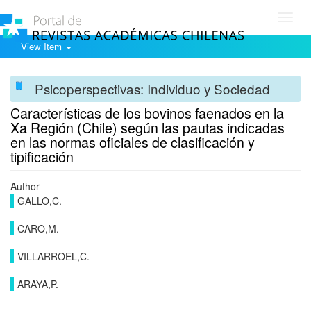
Toggl
navig
View Item
Psicoperspectivas: Individuo y Sociedad
Características de los bovinos faenados en la
Xa Región (Chile) según las pautas indicadas
en las normas oficiales de clasificación y
tipificación
Author
GALLO,C.
CARO,M.
VILLARROEL,C.
ARAYA,P.