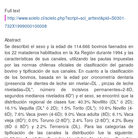
Full text
http://www.scielo.cl/scielo.php?script=sci_arttext&pid=S0301-
732X1999000100008
Abstract
Se describió el sexo y la edad de 114.666 bovinos faenados en
los 22 mataderos habilitados en la Xa Región durante 1994 y las
características de sus canales, utilizando las pautas impuestas
por las normas chilenas oficiales de clasificación del ganado
bovino y tipificación de sus canales. En cuanto a la clasificación
de los bovinos, basada en la edad por cronometría dentaria
(presencia de dientes de leche sin nivelar=DL , pinzas de leche
niveladas=DL*, número de incisivos permanentes=2-8D,
segundos medianos nivelados 8D*) y el sexo, se encontró que la
distribución regional de clases fue: 40.3% Novillito (DL* ó 2D);
16.1% Vaquilla (DL* ó 2D); 1.5% Torito (DL*); 10.6% Novillo (4-
6D); 7.6% Vaca joven (4-6D); 9.0% Vaca adulta (8D); 6.1% Vaca
vieja (8D*); 0.0% Toruno (2-8D*); 2.4% Toro (2-8D*); 4.2% Buey
(8D ó 8D*) y 2.2% Ternero/a (DL). Para las categorías de
tipificación de las canales la distribución fue la siguiente: