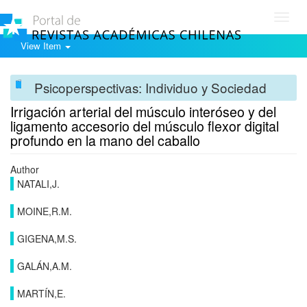
Toggl
navig
View Item
Psicoperspectivas: Individuo y Sociedad
Irrigación arterial del músculo interóseo y del
ligamento accesorio del músculo flexor digital
profundo en la mano del caballo
Author
NATALI,J.
MOINE,R.M.
GIGENA,M.S.
GALÁN,A.M.
MARTÍN,E.