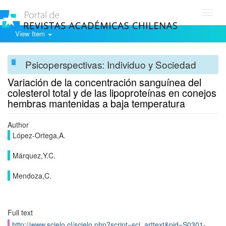
Toggl
navig
View Item
Psicoperspectivas: Individuo y Sociedad
Variación de la concentración sanguínea del
colesterol total y de las lipoproteínas en conejos
hembras mantenidas a baja temperatura
Author
López-Ortega,A.
Márquez,Y.C.
Mendoza,C.
Full text
http://www.scielo.cl/scielo.php?script=sci_arttext&pid=S0301-