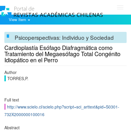
Toggl
navig
View Item
Psicoperspectivas: Individuo y Sociedad
Cardioplastía Esófago Diafragmática como
Tratamiento del Megaesófago Total Congénito
Idiopático en el Perro
Author
TORRES,P.
Full text
http://www.scielo.cl/scielo.php?script=sci_arttext&pid=S0301-
732X2000000100016
Abstract