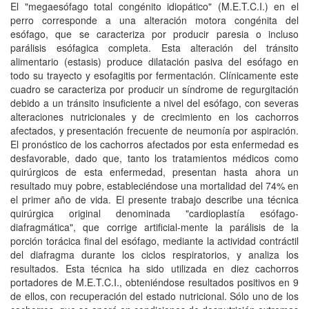
El "megaesófago total congénito idiopático" (M.E.T.C.I.) en el
perro corresponde a una alteración motora congénita del
esófago, que se caracteriza por producir paresia o incluso
parálisis esófagica completa. Esta alteración del tránsito
alimentario (estasis) produce dilatación pasiva del esófago en
todo su trayecto y esofagitis por fermentación. Clínicamente este
cuadro se caracteriza por producir un síndrome de regurgitación
debido a un tránsito insuficiente a nivel del esófago, con severas
alteraciones nutricionales y de crecimiento en los cachorros
afectados, y presentación frecuente de neumonía por aspiración.
El pronóstico de los cachorros afectados por esta enfermedad es
desfavorable, dado que, tanto los tratamientos médicos como
quirúrgicos de esta enfermedad, presentan hasta ahora un
resultado muy pobre, estableciéndose una mortalidad del 74% en
el primer año de vida. El presente trabajo describe una técnica
quirúrgica original denominada "cardioplastía esófago-
diafragmática", que corrige artificial-mente la parálisis de la
porción torácica final del esófago, mediante la actividad contráctil
del diafragma durante los ciclos respiratorios, y analiza los
resultados. Esta técnica ha sido utilizada en diez cachorros
portadores de M.E.T.C.I., obteniéndose resultados positivos en 9
de ellos, con recuperación del estado nutricional. Sólo uno de los