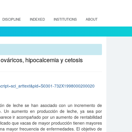
DISCIPLINE
INDEXED
INSTITUTIONS
ABOUT
 ováricos, hipocalcemia y cetosis
hp?script=sci_arttext&pid=S0301-732X1998000200020
ión de leche se han asociado con un incremento de
o. Un aumento en producción de leche, ya sea por
parece ir acompañado por un aumento de rentabilidad
ndicado que vacas de mayor producción tienen mayores
a mayor frecuencia de enfermedades. El objetivo de