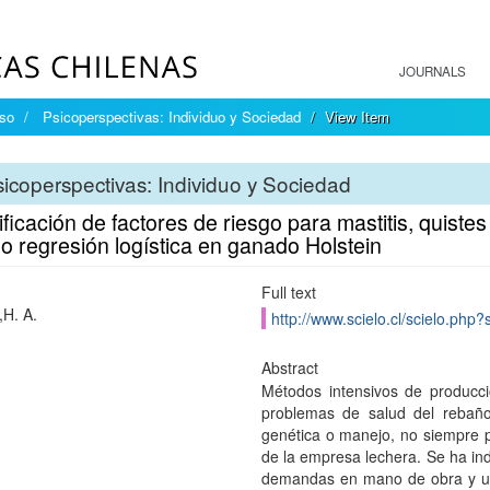
JOURNALS
íso
Psicoperspectivas: Individuo y Sociedad
View Item
icoperspectivas: Individuo y Sociedad
ficación de factores de riesgo para mastitis, quistes
o regresión logística en ganado Holstein
Full text
H. A.
http://www.scielo.cl/scielo.p
Abstract
Métodos intensivos de producc
problemas de salud del rebañ
genética o manejo, no siempre 
de la empresa lechera. Se ha i
demandas en mano de obra y un