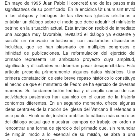
En mayo de 1995 Juan Pablo II concretó uno de los pasos más
significativos de su pontificado. En la encíclica Ut unum sint invitó
a los obispos y teólogos de las diversas iglesias cristianas a
entablar un diálogo sobre el modo que debe adquirir el ministerio
petrino en la situación actual. Esta invitación recibió de inmediato
una acogida muy favorable, revitalizó el diálogo ya existente y
suscitó un renovado entusiasmo, con acaloradas discusiones
incluidas, que se han plasmado en múltiples congresos e
infinidad de publicaciones. La reformulación del ejercicio del
primado representa un ambicioso proyecto cuya amplitud,
significado y dificultades no deberían pasar desapercibidas. Este
artículo presenta primeramente algunos datos históricos. Una
primera constatación de este breve repaso histórico lo constituye
el hecho de que el ministerio de Pedro se ha ejercido de diversas
maneras. Su fundamentación teórica y el amplio campo de sus
actividades pastorales han asumido en el curso de la historia
contornos diferentes. En un segundo momento, ofrece algunas
ideas centrales de la noción de Iglesia del Vaticano II referidas a
este punto. Finalmente, insinúa ámbitos temáticos más concretos
del diálogo actual que muestran campos de trabajo en orden a
"encontrar una forma de ejercicio del primado que, sin renunciar
de ningún modo a lo esencial de su misión, se abra a una