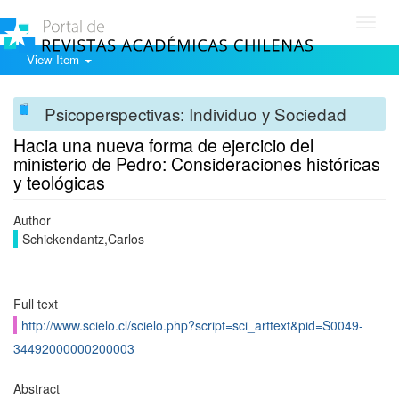
Toggl
navig
View Item
Psicoperspectivas: Individuo y Sociedad
Hacia una nueva forma de ejercicio del
ministerio de Pedro: Consideraciones históricas
y teológicas
Author
Schickendantz,Carlos
Full text
http://www.scielo.cl/scielo.php?script=sci_arttext&pid=S0049-
34492000000200003
Abstract