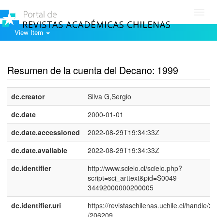
Toggl
navig
View Item
Show simple item record
Resumen de la cuenta del Decano: 1999
dc.creator
Silva G,Sergio
dc.date
2000-01-01
dc.date.accessioned
2022-08-29T19:34:33Z
dc.date.available
2022-08-29T19:34:33Z
dc.identifier
http://www.scielo.cl/scielo.php?
script=sci_arttext&pid=S0049-
34492000000200005
dc.identifier.uri
https://revistaschilenas.uchile.cl/handle/2
/206209