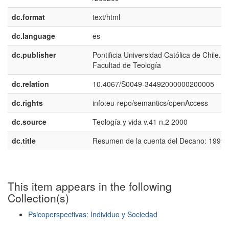
dc.format
text/html
dc.language
es
dc.publisher
Pontificia Universidad Católica de Chile.
Facultad de Teología
dc.relation
10.4067/S0049-34492000000200005
dc.rights
info:eu-repo/semantics/openAccess
dc.source
Teología y vida v.41 n.2 2000
dc.title
Resumen de la cuenta del Decano: 1999
This item appears in the following
Collection(s)
Psicoperspectivas: Individuo y Sociedad