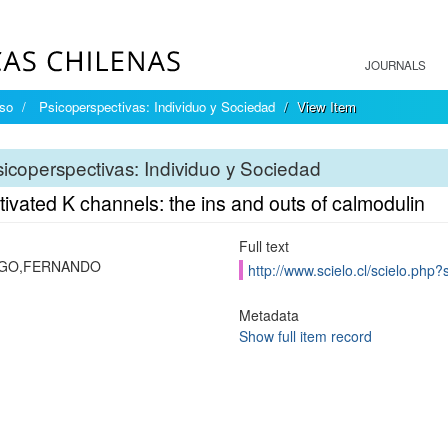
JOURNALS
íso
Psicoperspectivas: Individuo y Sociedad
View Item
icoperspectivas: Individuo y Sociedad
ivated K channels: the ins and outs of calmodulin
Full text
GO,FERNANDO
http://www.scielo.cl/scielo.ph
Metadata
Show full item record