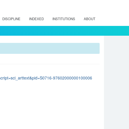
DISCIPLINE
INDEXED
INSTITUTIONS
ABOUT
p?script=sci_arttext&pid=S0716-97602000000100006